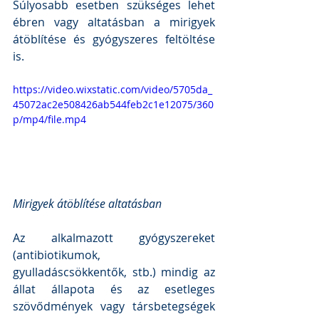
Súlyosabb esetben szükséges lehet 
ébren vagy altatásban a mirigyek 
átöblítése és gyógyszeres feltöltése 
is. 
https://video.wixstatic.com/video/5705da_
45072ac2e508426ab544feb2c1e12075/360
p/mp4/file.mp4
Mirigyek átöblítése altatásban
Az alkalmazott gyógyszereket 
(antibiotikumok, 
gyulladáscsökkentők, stb.) mindig az 
állat állapota és az esetleges 
szövődmények vagy társbetegségek 