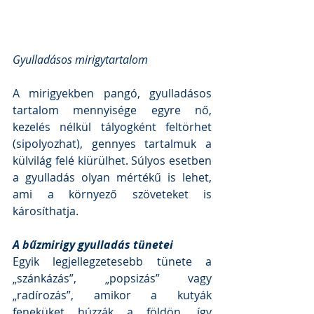
Gyulladásos mirigytartalom
A mirigyekben pangó, gyulladásos 
tartalom mennyisége egyre nő, 
kezelés nélkül tályogként feltörhet 
(sipolyozhat), gennyes tartalmuk a 
külvilág felé kiürülhet. Súlyos esetben 
a gyulladás olyan mértékű is lehet, 
ami a környező szöveteket is 
károsíthatja. 
A bűzmirigy gyulladás tünetei 
Egyik legjellegzetesebb tünete a 
„szánkázás”, „popsizás” vagy 
„radírozás”, amikor a kutyák 
feneküket húzzák a földön, így 