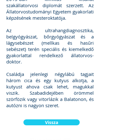
szakállatorvosi diplomát szerzett. Az
Állatorvostudományi Egyetem gyakorlati
képzésének mesteroktatója.
Az ultrahangdiagnosztika,
belgyógyászat, bőrgyógyászat és a
lágysebészet (mellkas és hasűri
sebészet) terén speciális és kiemelkedő
gyakorlattal rendelkező állatorvos-
doktor.
Családja jelenlegi négylábú tagjait
három cica és egy kutyus alkotja, a
kutyust ahova csak lehet, magukkal
viszik. Szabadidejében örömmel
szörfözik vagy vitorlázik a Balatonon, és
autózni is nagyon szeret.
Vissza