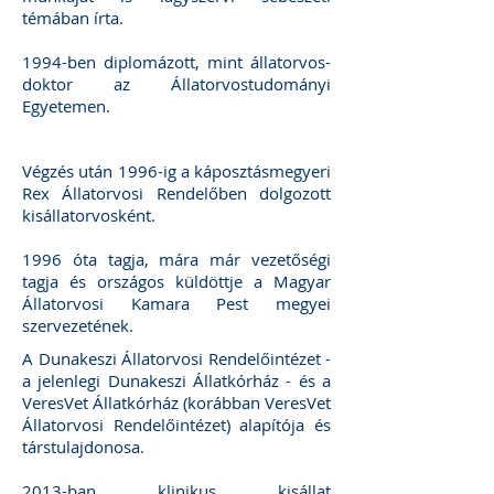
témában írta.
1994-ben diplomázott, mint állatorvos-
doktor az Állatorvostudományi
Egyetemen.
Végzés után 1996-ig a káposztásmegyeri
Rex Állatorvosi Rendelőben dolgozott
kisállatorvosként.
1996 óta tagja, mára már vezetőségi
tagja és országos küldöttje a Magyar
Állatorvosi Kamara Pest megyei
szervezetének.
A Dunakeszi Állatorvosi Rendelőintézet -
a jelenlegi Dunakeszi Állatkórház - és a
VeresVet Állatkórház (korábban VeresVet
Állatorvosi Rendelőintézet) alapítója és
társtulajdonosa.
2013-ban klinikus kisállat