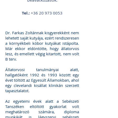
beavatkozások.
Tel.:
+36 20
973 0053
Dr. Farkas Zoltánnak kisgyerekként nem
lehetett saját kutyája, ezért rendszeresen
a környékbeli kóbor kutyákat istápolta.
Már ekkor eldöntötte, hogy állatorvos
lesz, és emellett végig kitartott, nem volt
B terv.
Állatorvosi tanulmányai alatt,
hallgatóként 1992 és 1993 között egy
évet töltött az Egyesült Államokban, ahol
egy clevelandi kisállat klinikán szerzett
tapasztalatot.
Az egyetemi évek alatt a Sebészeti
Tanszéken eltöltött gyakorlat volt
meghatározó számára, diploma
munkáját is lágyszervi sebészeti