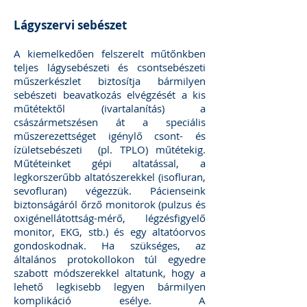
Lágyszervi sebészet
A kiemelkedően felszerelt műtőnkben
teljes lágysebészeti és csontsebészeti
műszerkészlet biztosítja bármilyen
sebészeti beavatkozás elvégzését a kis
műtétektől (ivartalanítás) a
császármetszésen át a speciális
műszerezettséget igénylő csont- és
ízületsebészeti (pl. TPLO) műtétekig.
Műtéteinket gépi altatással, a
legkorszerűbb altatószerekkel (isofluran,
sevofluran) végezzük. Pácienseink
biztonságáról őrző monitorok (pulzus és
oxigénellátottság-mérő, légzésfigyelő
monitor, EKG, stb.) és egy altatóorvos
gondoskodnak. Ha szükséges, az
általános protokollokon túl egyedre
szabott módszerekkel altatunk, hogy a
lehető legkisebb legyen bármilyen
komplikáció esélye. A