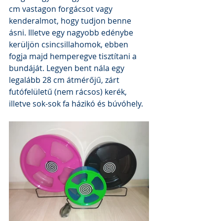
cm vastagon forgácsot vagy 
kenderalmot, hogy tudjon benne 
ásni. Illetve egy nagyobb edénybe 
kerüljön csincsillahomok, ebben 
fogja majd hemperegve tisztítani a 
bundáját. Legyen bent nála egy 
legalább 28 cm átmérőjű, zárt 
futófelületű (nem rácsos) kerék, 
illetve sok-sok fa házikó és búvóhely.