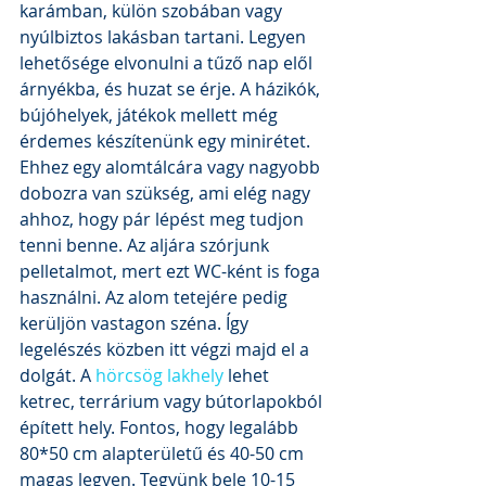
karámban, külön szobában vagy 
nyúlbiztos lakásban tartani. Legyen 
lehetősége elvonulni a tűző nap elől 
árnyékba, és huzat se érje. A házikók, 
bújóhelyek, játékok mellett még 
érdemes készítenünk egy minirétet. 
Ehhez egy alomtálcára vagy nagyobb 
dobozra van szükség, ami elég nagy 
ahhoz, hogy pár lépést meg tudjon 
tenni benne. Az aljára szórjunk 
pelletalmot, mert ezt WC-ként is foga 
használni. Az alom tetejére pedig 
kerüljön vastagon széna. Így 
legelészés közben itt végzi majd el a 
dolgát. A 
hörcsög lakhely
 lehet 
ketrec, terrárium vagy bútorlapokból 
épített hely. Fontos, hogy legalább 
80*50 cm alapterületű és 40-50 cm 
magas legyen. Tegyünk bele 10-15 