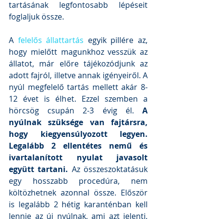
tartásának legfontosabb lépéseit 
foglaljuk össze.
A 
felelős állattartás
 egyik pillére az, 
hogy mielőtt magunkhoz vesszük az 
állatot, már előre tájékozódjunk az 
adott fajról, illetve annak igényeiről. A 
nyúl megfelelő tartás mellett akár 8-
12 évet is élhet. Ezzel szemben a 
hörcsög csupán 2-3 évig él. 
A 
nyúlnak szüksége van fajtársra, 
hogy kiegyensúlyozott legyen. 
Legalább 2 ellentétes nemű és 
ivartalanított nyulat javasolt 
együtt tartani.
 Az összeszoktatásuk 
egy hosszabb procedúra, nem 
költözhetnek azonnal össze. Először 
is legalább 2 hétig karanténban kell 
lennie az új nyúlnak, ami azt jelenti, 