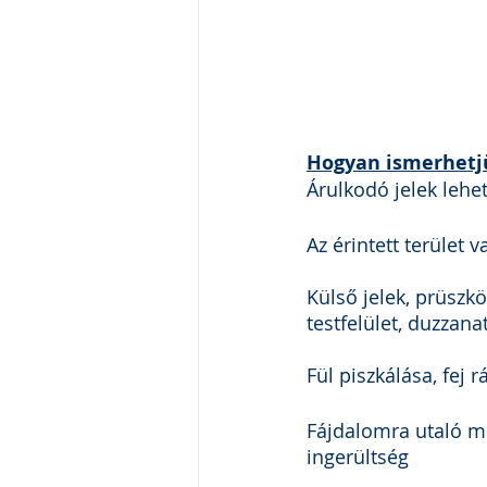
Hogyan ismerhetjü
Árulkodó jelek lehet
Az érintett terület 
Külső jelek, prüszk
testfelület, duzzana
Fül piszkálása, fej 
Fájdalomra utaló mag
ingerültség