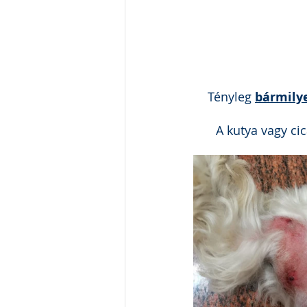
Tényleg 
bármily
A kutya vagy cic