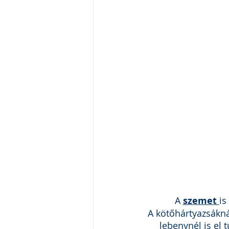
A 
szemet 
is
A kötőhártyazsákn
lebenynél is el t