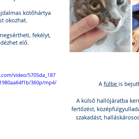
ájdalmas kötőhártya 
st okozhat. 
megsértheti, fekélyt, 
dézhet elő.
ic.com/video/5705da_187
1980aa64f1b/360p/mp4/
A 
fülbe 
is bejut
A külső hallójáratba ker
fertőzést, középfülgyullad
szakadást, halláskároso