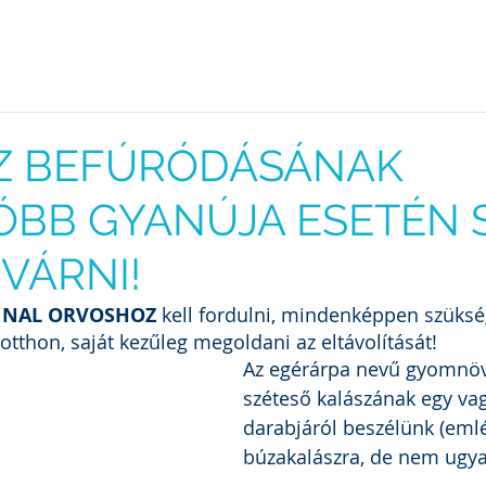
dal
Állatorvosaink
Szolgáltatásaink
Áraink
Promóció
Blo
Z BEFÚRÓDÁSÁNAK
ÓBB GYANÚJA ESETÉN 
VÁRNI!
NNAL ORVOSHOZ
 kell fordulni, mindenképpen szüks
otthon, saját kezűleg megoldani az eltávolítását!
Az egérárpa nevű gyomnöv
széteső kalászának egy va
darabjáról beszélünk (emlé
búzakalászra, de nem ugya