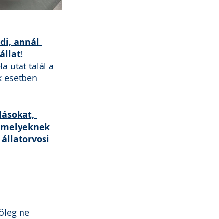
di, annál 
llat! 
a utat talál a 
k esetben 
dásokat, 
, melyeknek 
állatorvosi 
őleg ne 