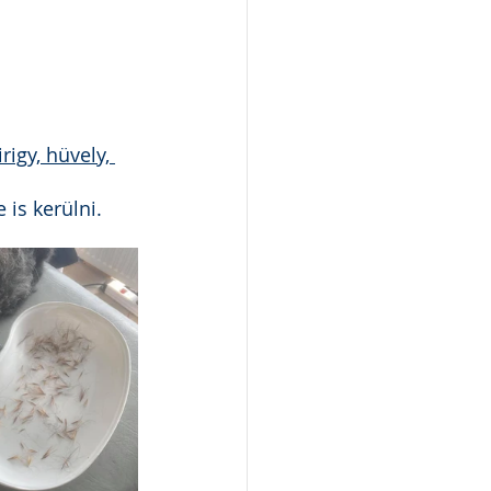
igy, hüvely, 
 is kerülni.