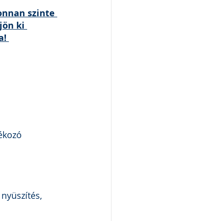
onnan szinte 
jön ki 
a! 
ékozó 
nyüszítés, 