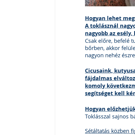
Hogyan lehet megt
A toklásznál nagyo
nagyobb az esély, 
Csak előre, befelé t
bőrben, akkor felül
nagyon nehéz észrev
Cicusaink, kutyus
fájdalmas elválto
komoly következmé
segítséget kell kér
Hogyan előzhetjü
Toklásszal sajnos bá
Sétáltatás közben fi