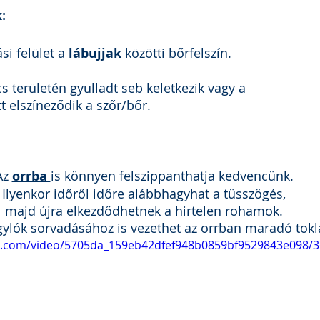
:
i felület a 
lábujjak 
közötti bőrfelszín.
 területén gyulladt seb keletkezik vagy a 
t elszíneződik a szőr/bőr. 
Az 
orrba 
is könnyen felszippanthatja kedvencünk. 
Ilyenkor időről időre alábbhagyhat a tüsszögés, 
majd újra elkezdődhetnek a hirtelen rohamok. 
gylók sorvadásához is vezethet az orrban maradó toklá
tic.com/video/5705da_159eb42dfef948b0859bf9529843e098/