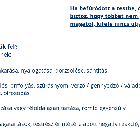
Ha befúródott a testbe, 
biztos, hogy többet nem 
magától, kifelé nincs útj
k fel? 
nek: 
vakarása, nyalogatása, dörzsölése, sántítás
ölés, orrfolyás, szúrásnyom, vérző / gennyedző / válad
t, pirosodás
rázása vagy féloldalasan tartása, romló egyensúly
atartások, testrész érintésére adott negatív reakció, 