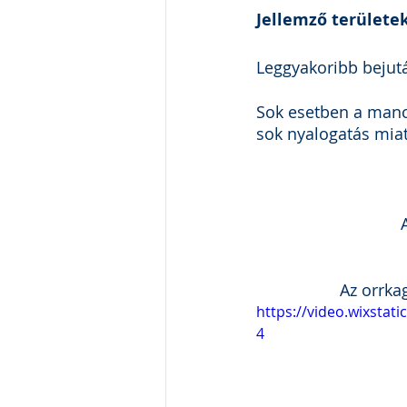
Jellemző területek
Leggyakoribb bejutás
Sok esetben a mancs
sok nyalogatás miat
Az orrka
https://video.wixsta
4