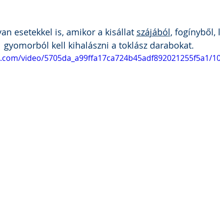
an esetekkel is, amikor a kisállat 
szájából
, fogínyből, 
gyomorból kell kihalászni a toklász darabokat. 
tic.com/video/5705da_a99ffa17ca724b45adf892021255f5a1/1