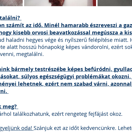
alálni? 
n számít az idő. Minél hamarabb észreveszi a gaz
hogy kisebb orvosi beavatkozással megússza a kisá
ud haladni hegyes vége és nyílszerű felépítése miatt. H
ete alatt hosszú hónapokig képes vándorolni, ezért so
enni, megtalálni. 
aink bármely testrészébe képes befúródni, gyulla
zásokat, súlyos egészségügyi problémákat okozni
nyei lehetnek, ezért nem szabad várni, azonnal 
ni. 
k meg? 
rhol találkozhatunk, ezért rengeteg fejfájást okoz. 
gyeljünk oda! 
Szánjuk ezt az időt kedvencünkre. Lehet