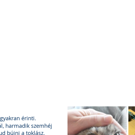
 gyakran érinti. 
ál, harmadik szemhéj 
ud bújni a toklász. 