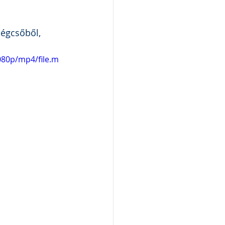
légcsőből, 
080p/mp4/file.m