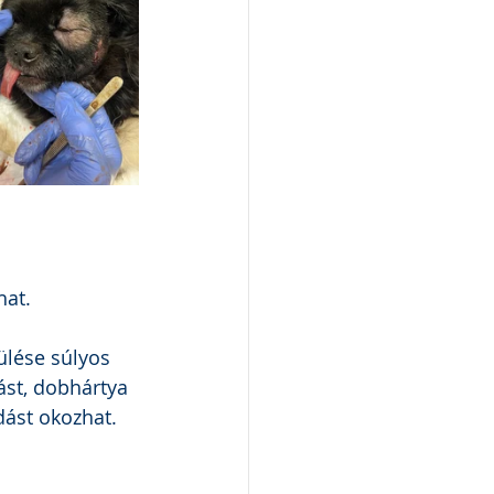
hat. 
ülése súlyos 
ást, dobhártya 
dást okozhat.