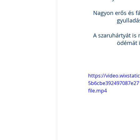
Nagyon erős és f
gyulladá
A szaruhártyát is 
ödémát i
https://video.wixstat
5b6cbe392497087e27
file.mp4