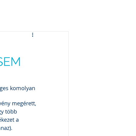
g
Állatvédelem
Kapcsolat
GYIK
SEM
éges komolyan 
ény megérett, 
gy több 
kezet a 
naz). 