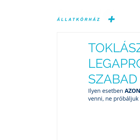
Főol
TOKLÁS
LEGAPR
SZABAD 
Ilyen esetben
 AZO
venni, ne próbáljuk 