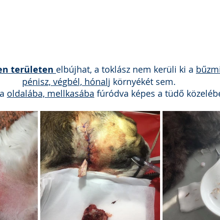
en területen
elbújhat, a toklász nem kerüli ki a 
bűzmir
pénisz, végbél, hónalj
 környékét sem. 
a 
oldalába, mellkasába
 fúródva képes a tüdő közelébe