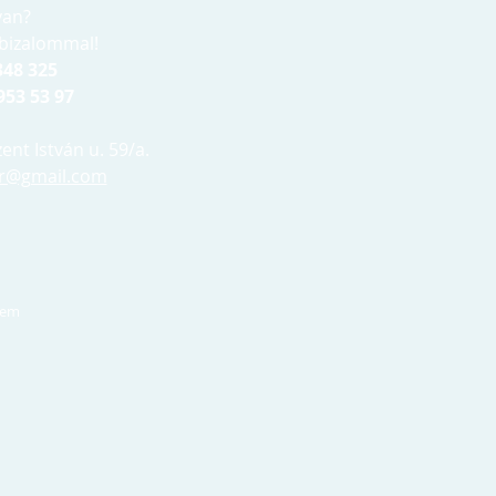
van?
bizalommal!
 348 325
953 53 97
nt István u. 59/a.
r@gmail.com
lem