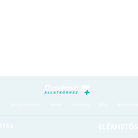
k
Szolgáltatásaink
Áraink
Promóció
Blog
Állatvédel
RTÁS
ELÉRHETŐS