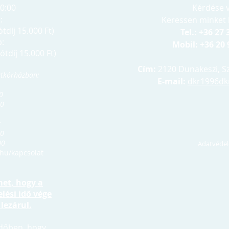
20:00
Kérdése 
:
Keressen minket 
ótdíj 15.000 Ft)
Tel.: +36 27
:
Mobil: +36 20 
ótdíj 15.000 Ft)
Cím:
2120 Dunakeszi, Sze
latkórházban:
E-mail:
dkr1996dk
00
:00
:
00
00
Adatvéde
.hu/kapcsolat
met, hogy a
elési idő vége
 lezárul.
időben, hogy