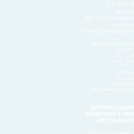
H-P: 9:00 – 
Szombat
9:00 - 15:00​ (hétvégi p
Vasárnap
15:00 - 20:00 (hétvégi p
Ügyelet a VeresVet Ál
Szombat:
9:00 - 12:
17:00 - 20
Vasárnap
9:00 - 12:
18:00 - 20:
https://www.veresvet
Felhívjuk a figyel
betegfelvétel a rend
előtt 15 perccel
Kérjük, érkezzenek 