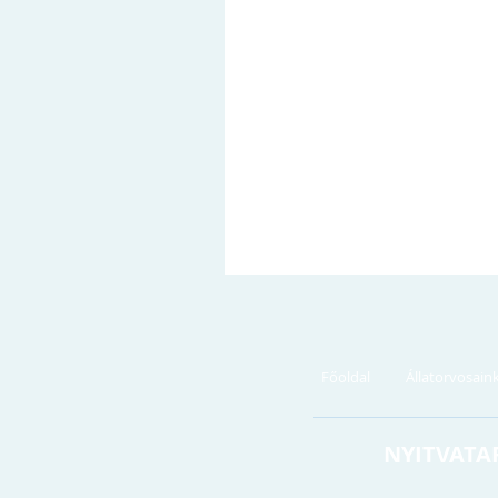
Főoldal
Állatorvosain
NYITVATA