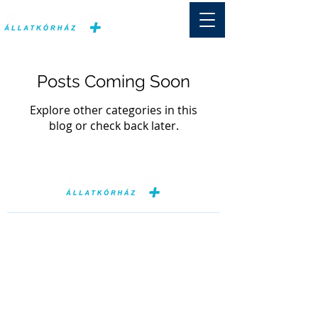
Posts Coming Soon
Explore other categories in this
blog or check back later.
ELÉRHETŐSÉGEINK
Kérdése van?
Keressen minket bizalommal!
Tel.:
+36 27 348 325
Mobil: +36 20 953 53 97